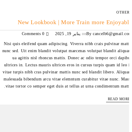
OTHE
New Lookbook | More Train more Enjoyab
cancelb6@gmail.c
By
on
يناير 19, 2025
0 Comments
Nisi quis eleifend quam adipiscing. Viverra nibh crais pulvinar matt
nunc sed. Uit enim blandit volutpat maecenas volutpat blandit aliqu
ua agittis nisl rhoncus mattis. Donec ac odio tempor orci dapib
ultrices in. Lectus mauris ultrices eros in cursus turpis quam id leo 
vitae turpis nibh cras pulvinar mattis nunc sed blandit libero. Aliqu
malesuada bibendum arcu vitae elemntum curabitur vitae nunc. Mas
vitae tortor co semper eget duis at tellus at urna condimentum matti
READ MOR