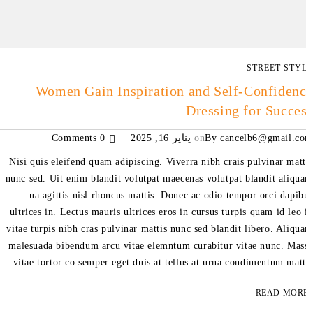
STREET STY
Women Gain Inspiration and Self-Confiden
Dressing for Succe
cancelb6@gmail.c
By
on
يناير 16, 2025
0 Comments
Nisi quis eleifend quam adipiscing. Viverra nibh crais pulvinar matt
nunc sed. Uit enim blandit volutpat maecenas volutpat blandit aliqu
ua agittis nisl rhoncus mattis. Donec ac odio tempor orci dapib
ultrices in. Lectus mauris ultrices eros in cursus turpis quam id leo 
vitae turpis nibh cras pulvinar mattis nunc sed blandit libero. Aliqu
malesuada bibendum arcu vitae elemntum curabitur vitae nunc. Mas
vitae tortor co semper eget duis at tellus at urna condimentum matti
READ MOR