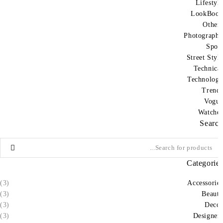
Lifesty
LookBo
Othe
Photograp
Spo
Street Sty
Technic
Technolo
Tren
Vog
Watch
Sear
Categori
(3)
Accessori
(3)
Beau
(3)
Dec
(3)
Designe