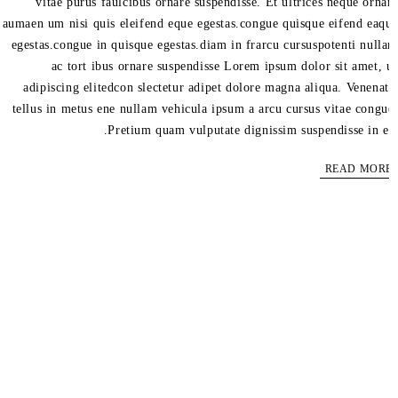
vitae purus faulcibus ornare suspendisse. Et ultrices neque orna
aumaen um nisi quis eleifend eque egestas.congue quisque eifend eaq
egestas.congue in quisque egestas.diam in frarcu cursuspotenti null
ac tort ibus ornare suspendisse Lorem ipsum dolor sit amet, 
adipiscing elitedcon slectetur adipet dolore magna aliqua. Venenat
tellus in metus ene nullam vehicula ipsum a arcu cursus vitae congu
Pretium quam vulputate dignissim suspendisse in es
READ MOR