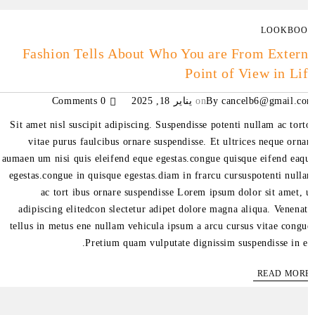
LOOKBO
Fashion Tells About Who You are From Exter
Point of View in Li
cancelb6@gmail.c
By
on
يناير 18, 2025
0 Comments
Sit amet nisl suscipit adipiscing. Suspendisse potenti nullam ac tort
vitae purus faulcibus ornare suspendisse. Et ultrices neque orna
aumaen um nisi quis eleifend eque egestas.congue quisque eifend eaq
egestas.congue in quisque egestas.diam in frarcu cursuspotenti null
ac tort ibus ornare suspendisse Lorem ipsum dolor sit amet, 
adipiscing elitedcon slectetur adipet dolore magna aliqua. Venenat
tellus in metus ene nullam vehicula ipsum a arcu cursus vitae congu
Pretium quam vulputate dignissim suspendisse in es
READ MOR