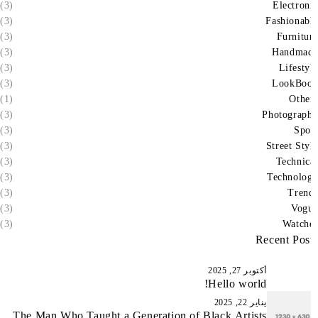
(3)
Electron
(3)
Fashionab
(3)
Furnitu
(3)
Handma
(3)
Lifesty
(3)
LookBo
(1)
Othe
(3)
Photograp
(3)
Spo
(3)
Street Sty
(3)
Technic
(3)
Technolo
(3)
Tren
(3)
Vog
(3)
Watch
Recent Pos
أكتوبر 27, 2025
Hello world!
يناير 22, 2025
The Man Who Taught a Generation of Black Artists