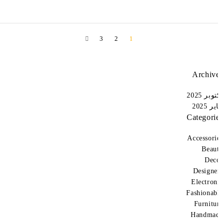
3
2
1
Archiv
وبر 2025
ر 2025
Categori
Accessori
Beau
Dec
Designe
Electron
Fashionab
Furnitu
Handma