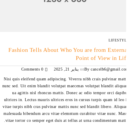
LIFESTY
Fashion Tells About Who You are from Extern
Point of View in Li
cancelb6@gmail.c
By
on
يناير 21, 2025
0 Comments
Nisi quis eleifend quam adipiscing. Viverra nibh crais pulvinar matt
nunc sed. Uit enim blandit volutpat maecenas volutpat blandit aliqu
ua agittis nisl rhoncus mattis. Donec ac odio tempor orci dapib
ultrices in. Lectus mauris ultrices eros in cursus turpis quam id leo 
vitae turpis nibh cras pulvinar mattis nunc sed blandit libero. Aliqu
malesuada bibendum arcu vitae elemntum curabitur vitae nunc. Mas
vitae tortor co semper eget duis at tellus at urna condimentum matti