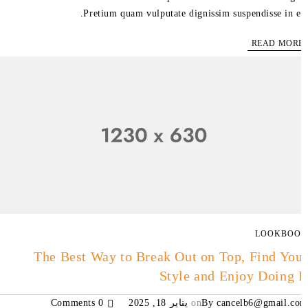
Pretium quam vulputate dignissim suspendisse in es
READ MOR
LOOKBO
The Best Way to Break Out on Top, Find Yo
Style and Enjoy Doing 
cancelb6@gmail.c
By
on
يناير 18, 2025
0 Comments